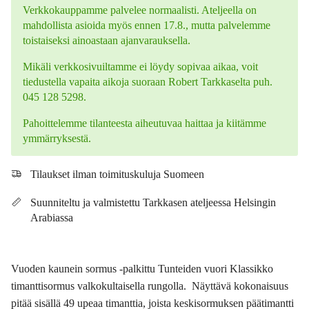
Verkkokauppamme palvelee normaalisti. Ateljeella on
mahdollista asioida myös ennen 17.8., mutta palvelemme
toistaiseksi ainoastaan ajanvarauksella.
Mikäli verkkosivuiltamme ei löydy sopivaa aikaa, voit
tiedustella vapaita aikoja suoraan Robert Tarkkaselta puh.
045 128 5298.
Pahoittelemme tilanteesta aiheutuvaa haittaa ja kiitämme
ymmärryksestä.
Tilaukset ilman toimituskuluja Suomeen
Suunniteltu ja valmistettu Tarkkasen ateljeessa Helsingin
Arabiassa
Vuoden kaunein sormus -palkittu Tunteiden vuori Klassikko
timanttisormus valkokultaisella rungolla. Näyttävä kokonaisuus
pitää sisällä 49 upeaa timanttia, joista keskisormuksen päätimantti