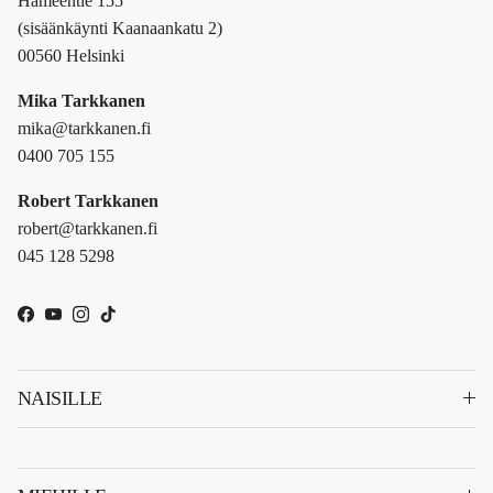
Hämeentie 155
(sisäänkäynti Kaanaankatu 2)
00560 Helsinki
Mika Tarkkanen
mika@tarkkanen.fi
0400 705 155
Robert Tarkkanen
robert@tarkkanen.fi
045 128 5298
Facebook
YouTube
Instagram
TikTok
NAISILLE