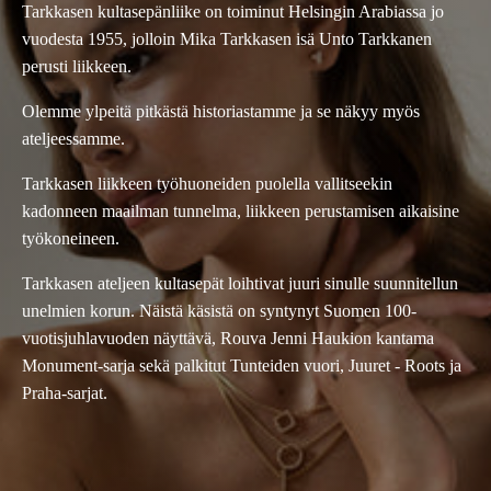
Tarkkasen kultasepänliike on toiminut Helsingin Arabiassa jo
vuodesta 1955, jolloin Mika Tarkkasen isä Unto Tarkkanen
perusti liikkeen.
Olemme ylpeitä pitkästä historiastamme ja se näkyy myös
ateljeessamme.
Tarkkasen liikkeen työhuoneiden puolella vallitseekin
kadonneen maailman tunnelma, liikkeen perustamisen aikaisine
työkoneineen.
Tarkkasen ateljeen kultasepät loihtivat juuri sinulle suunnitellun
unelmien korun. Näistä käsistä on syntynyt Suomen 100-
vuotisjuhlavuoden näyttävä, Rouva Jenni Haukion kantama
Monument-sarja sekä palkitut Tunteiden vuori, Juuret - Roots ja
Praha-sarjat.