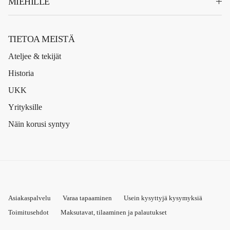
MIEHILLE
TIETOA MEISTÄ
Ateljee & tekijät
Historia
UKK
Yrityksille
Näin korusi syntyy
Asiakaspalvelu
Varaa tapaaminen
Usein kysyttyjä kysymyksiä
Toimitusehdot
Maksutavat, tilaaminen ja palautukset