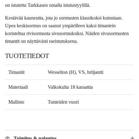
on istutettu Tarkkasen omalla istutustyylillä.
Kestävää kauneutta, jota jo sormusten klassikoksi kutsutaan.
Upea keskisormus on saanut ympärilleen kaksi timantein
koristeltua rivisormusta sivusormuksiksi. Näiden sivusormusten
timantit on näyttävästi raeistutuksena.
TUOTETIEDOT
Timantit
Wesselton (H), VS, briljantti
Materiaali
Valkokulta 18 karaattia
Mallisto
Tunteiden vuori
Toimitus & palautus