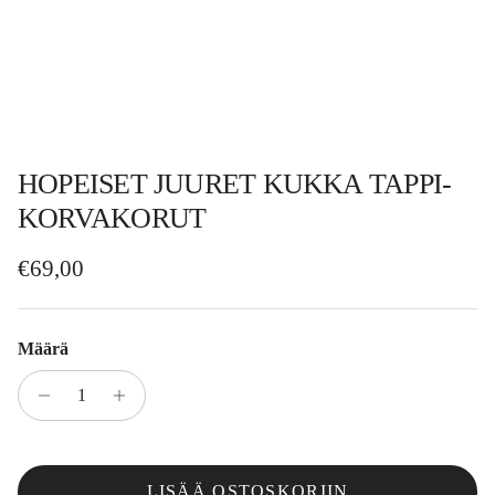
HOPEISET JUURET KUKKA TAPPI-
KORVAKORUT
Normaalihinta
€69,00
Määrä
LISÄÄ OSTOSKORIIN