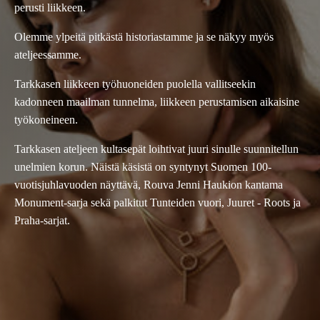
perusti liikkeen.
Olemme ylpeitä pitkästä historiastamme ja se näkyy myös
ateljeessamme.
Tarkkasen liikkeen työhuoneiden puolella vallitseekin
kadonneen maailman tunnelma, liikkeen perustamisen aikaisine
työkoneineen.
Tarkkasen ateljeen kultasepät loihtivat juuri sinulle suunnitellun
unelmien korun. Näistä käsistä on syntynyt Suomen 100-
vuotisjuhlavuoden näyttävä, Rouva Jenni Haukion kantama
Monument-sarja sekä palkitut Tunteiden vuori, Juuret - Roots ja
Praha-sarjat.