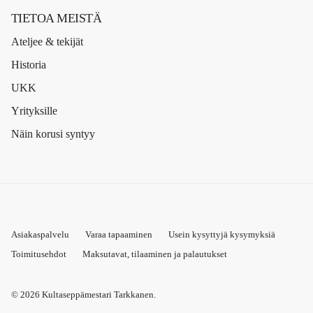
TIETOA MEISTÄ
Ateljee & tekijät
Historia
UKK
Yrityksille
Näin korusi syntyy
Asiakaspalvelu
Varaa tapaaminen
Usein kysyttyjä kysymyksiä
Toimitusehdot
Maksutavat, tilaaminen ja palautukset
© 2026
Kultaseppämestari Tarkkanen
.