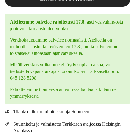
Ateljeemme palvelee rajoitetusti 17.8. asti
vesivahingosta
johtuvien korjaustöiden vuoksi.
Verkkokauppamme palvelee normaalisti. Ateljeella on
mahdollista asioida myös ennen 17.8., mutta palvelemme
toistaiseksi ainoastaan ajanvarauksella.
Mikäli verkkosivuiltamme ei löydy sopivaa aikaa, voit
tiedustella vapaita aikoja suoraan Robert Tarkkaselta puh.
045 128 5298.
Pahoittelemme tilanteesta aiheutuvaa haittaa ja kiitämme
ymmärryksestä.
Tilaukset ilman toimituskuluja Suomeen
Suunniteltu ja valmistettu Tarkkasen ateljeessa Helsingin
Arabiassa