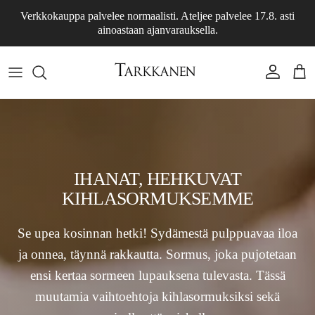
Siirry sisältöön
Verkkokauppa palvelee normaalisti. Ateljee palvelee 17.8. asti
ainoastaan ajanvarauksella.
Tili
Osto
IHANAT, HEHKUVAT
KIHLASORMUKSEMME
Se upea kosinnan hetki! Sydämestä pulppuavaa iloa
ja onnea, täynnä rakkautta. Sormus, joka pujotetaan
ensi kertaa sormeen lupauksena tulevasta. Tässä
muutamia vaihtoehtoja kihlasormuksiksi sekä