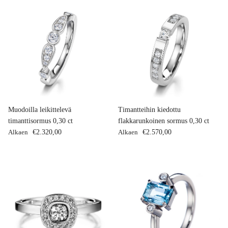
Muodoilla leikittelevä
Timantteihin kiedottu
timanttisormus 0,30 ct
flakkarunkoinen sormus 0,30 ct
Normaalihinta
Normaalihinta
Alkaen
€2.320,00
Alkaen
€2.570,00