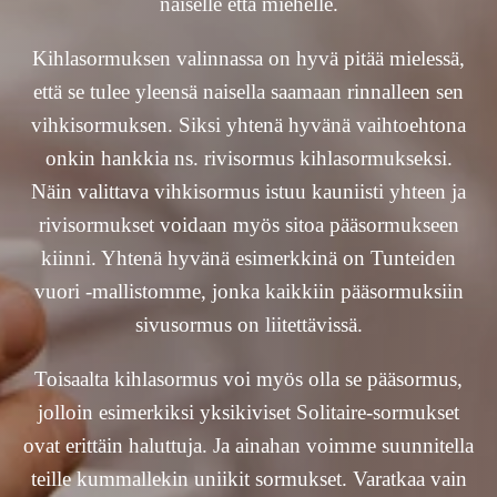
naiselle että miehelle.
Kihlasormuksen valinnassa on hyvä pitää mielessä,
että se tulee yleensä naisella saamaan rinnalleen sen
vihkisormuksen. Siksi yhtenä hyvänä vaihtoehtona
onkin hankkia ns. rivisormus kihlasormukseksi.
Näin valittava vihkisormus istuu kauniisti yhteen ja
rivisormukset voidaan myös sitoa pääsormukseen
kiinni. Yhtenä hyvänä esimerkkinä on Tunteiden
vuori -mallistomme, jonka kaikkiin pääsormuksiin
sivusormus on liitettävissä.
Toisaalta kihlasormus voi myös olla se pääsormus,
jolloin esimerkiksi yksikiviset Solitaire-sormukset
ovat erittäin haluttuja. Ja ainahan voimme suunnitella
teille kummallekin uniikit sormukset. Varatkaa vain