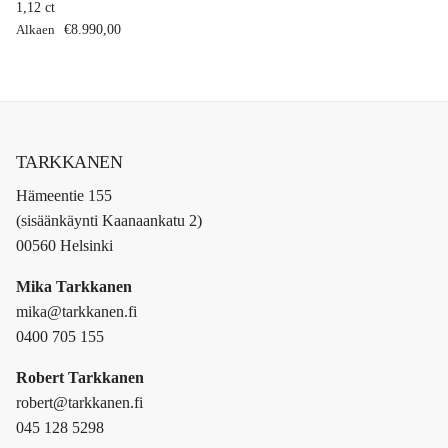
1,12 ct
Normaalihinta
Alkaen
€8.990,00
TARKKANEN
Hämeentie 155
(sisäänkäynti Kaanaankatu 2)
00560 Helsinki
Mika Tarkkanen
mika@tarkkanen.fi
0400 705 155
Robert Tarkkanen
robert@tarkkanen.fi
045 128 5298