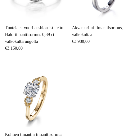
Tunteiden vuori cushion-istutettu
Akvamariini-timanttisormus,
Halo-timanttisormus 0,39 ct
valkokultaa
Normaalihinta
valkokultarungolla
€3.980,00
Normaalihinta
€3.150,00
Kolmen timantin timanttisormus