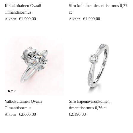
Keltakultainen Ovaali
Siro kultainen timanttisormus 0,37
Timanttisormus
ct
Normaalihinta
Normaalihinta
Alkaen
€1.900,00
Alkaen
€1.990,00
Valkokultainen Ovaali
Siro kapenavarunkoinen
Timanttisormus
timanttisormus 0,36 ct
Normaalihinta
Normaalihinta
Alkaen
€2.000,00
€2.190,00