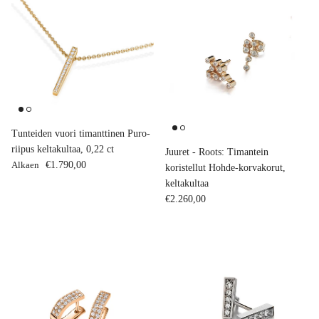
Tunteiden vuori timanttinen Puro-
riipus keltakultaa, 0,22 ct
Juuret - Roots: Timantein
Normaalihinta
Alkaen
€1.790,00
koristellut Hohde-korvakorut,
keltakultaa
Normaalihinta
€2.260,00