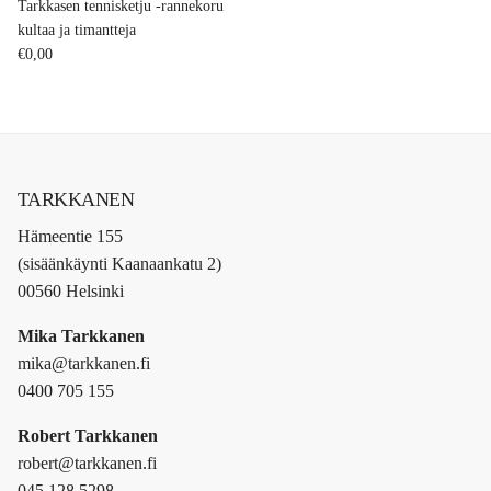
Tarkkasen tennisketju -rannekoru
kultaa ja timantteja
Normaalihinta
€0,00
TARKKANEN
Hämeentie 155
(sisäänkäynti Kaanaankatu 2)
00560 Helsinki
Mika Tarkkanen
mika@tarkkanen.fi
0400 705 155
Robert Tarkkanen
robert@tarkkanen.fi
045 128 5298