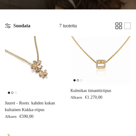
Suodata
7 tuotetta
Kulmikas timanttiriipus
Normaalihinta
Alkaen
€1.270,00
Juuret - Roots: kahden kukan
kultainen Kukka-riipus
Normaalihinta
Alkaen
€590,00