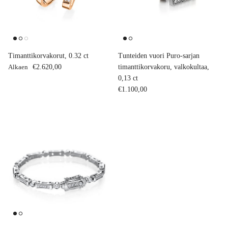
Timanttikorvakorut, 0.32 ct
Tunteiden vuori Puro-sarjan
Normaalihinta
Alkaen
€2.620,00
timanttikorvakoru, valkokultaa,
0,13 ct
Normaalihinta
€1.100,00