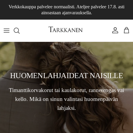
Siirry sisältöön
Verkkokauppa palvelee normaalisti. Ateljee palvelee 17.8. asti
ainoastaan ajanvarauksella.
Tili
Osto
HUOMENLAHJAIDEAT NAISILLE
Timanttikorvakorut tai kaulakorut, rannerengas vai
kello. Mikä on sinun valintasi huomenpäivän
lahjaksi.