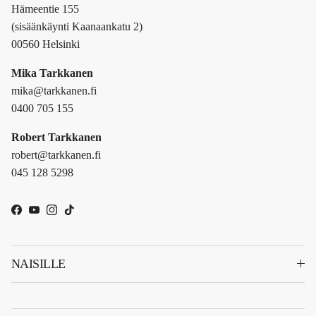
Hämeentie 155
(sisäänkäynti Kaanaankatu 2)
00560 Helsinki
Mika Tarkkanen
mika@tarkkanen.fi
0400 705 155
Robert Tarkkanen
robert@tarkkanen.fi
045 128 5298
Facebook
YouTube
Instagram
TikTok
NAISILLE