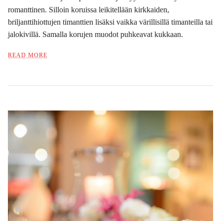
romanttinen. Silloin koruissa leikitellään kirkkaiden,
briljanttihiottujen timanttien lisäksi vaikka värillisillä timanteilla tai
jalokivillä. Samalla korujen muodot puhkeavat kukkaan.
READ MORE