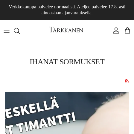
Skip to content
Verkkokauppa palvelee normaalisti. Ateljee palvelee 17.8. asti
ainoastaan ajanvarauksella.
Account
Cart
IHANAT SORMUKSET