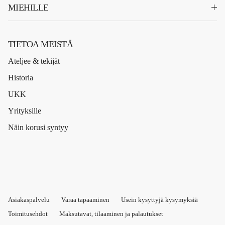
MIEHILLE
TIETOA MEISTÄ
Ateljee & tekijät
Historia
UKK
Yrityksille
Näin korusi syntyy
Asiakaspalvelu
Varaa tapaaminen
Usein kysyttyjä kysymyksiä
Toimitusehdot
Maksutavat, tilaaminen ja palautukset