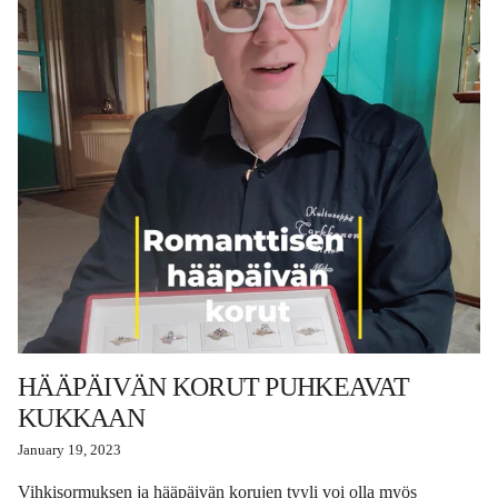
HÄÄPÄIVÄN KORUT PUHKEAVAT
KUKKAAN
January 19, 2023
Vihkisormuksen ja hääpäivän korujen tyyli voi olla myös