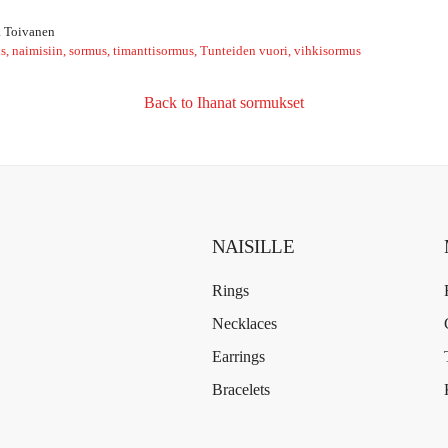
a Toivanen
s
naimisiin
sormus
timanttisormus
Tunteiden vuori
vihkisormus
Back to Ihanat sormukset
NAISILLE
Rings
Necklaces
Earrings
Bracelets