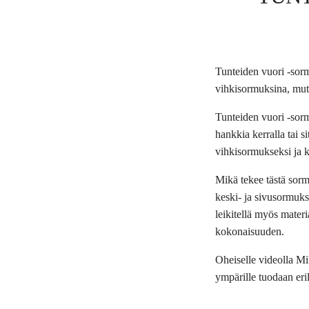
Tunteiden vuori -sor
vihkisormuksina, mut
Tunteiden vuori -sor
hankkia kerralla tai 
vihkisormukseksi ja 
Mikä tekee tästä sorm
keski- ja sivusormuks
leikitellä myös materi
kokonaisuuden.
Oheiselle videolla M
ympärille tuodaan eri