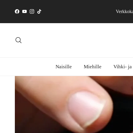
Skip to content
Verkkokau
Facebook
YouTube
Instagram
TikTok
Search
Naisille
Miehille
Vihki- ja