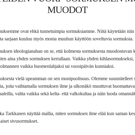
MUODOT
muksemme ovat ehkä tunnetuimpia sormuksiamme. Niitä käytetään niin 
ta sarjaan kuuluu myös monia muuhun käyttöön soveltuvia sormuksia.
muksen ideologianahan on se, että kolmesta sormuksesta muodostuvan 
sitten aina yhden sormuksen kerrallaan. Vaikka yhden kihlasormukseksi, 
kolmannen vaikka huomenlahjaksi tai vuosipäivän kunniaksi.
uksesta vielä upeamman on sen monipuolisuus. Olemme suunnitelleet sar
ia, joita vaihtamalla sormuksen ilme ja ulkonäkö muuttuvat huomattavas
aaleilla, valita vaikka sekä kelta- että valkokultaa ja näin luoda omann
ika Tarkkanen näyttää mallia, miten sormuksen ilme elää kun saman k
laiset sivusormukset.