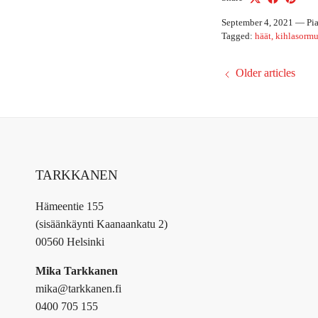
September 4, 2021
—
Pi
Tagged:
häät
kihlasormu
Older articles
TARKKANEN
Hämeentie 155
(sisäänkäynti Kaanaankatu 2)
00560 Helsinki
Mika Tarkkanen
mika@tarkkanen.fi
0400 705 155