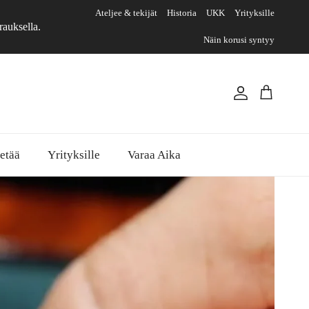
Ateljee & tekijät
Historia
UKK
Yrityksille
rauksella.
Näin korusi syntyy
Account
Cart
etää
Yrityksille
Varaa Aika