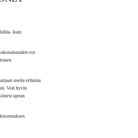
kihla- kuin
kokonaisuuden voi
toisen
jaan useita erilaisia
ti. Voit hyvin
äköisesi upean
eskisormuksen