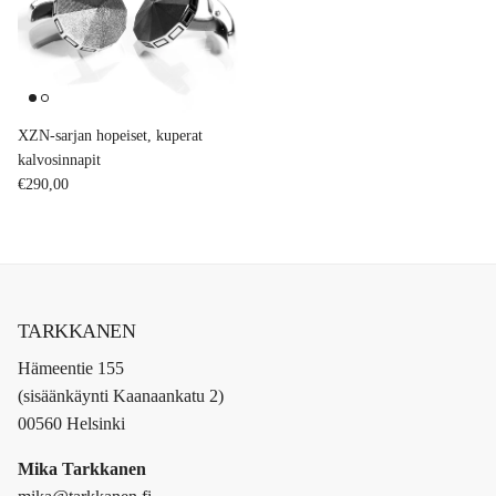
XZN-sarjan hopeiset, kuperat
kalvosinnapit
Regular price
€290,00
TARKKANEN
Hämeentie 155
(sisäänkäynti Kaanaankatu 2)
00560 Helsinki
Mika Tarkkanen