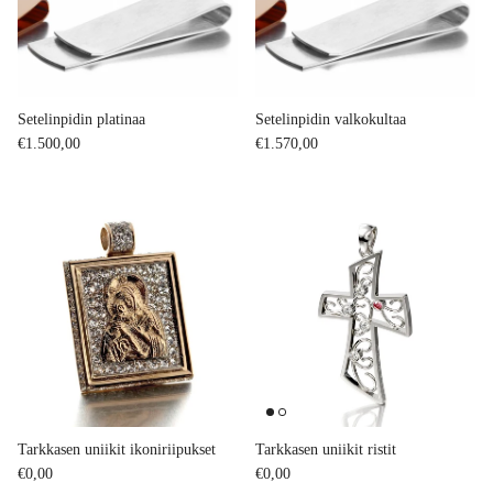
Setelinpidin platinaa
Setelinpidin valkokultaa
Regular price
Regular price
€1.500,00
€1.570,00
Tarkkasen uniikit ikoniriipukset
Tarkkasen uniikit ristit
Regular price
Regular price
€0,00
€0,00