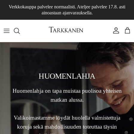
Skip to content
Verkkokauppa palvelee normaalisti. Ateljee palvelee 17.8. asti
ainoastaan ajanvarauksella.
Account
Cart
HUOMENLAHJA
Huomenlahja on tapa muistaa puolisoa yhteisen
matkan alussa.
Valikoimastamme löydät huolella valmistettuja
koruja sekä mahdollisuuden toteuttaa täysin