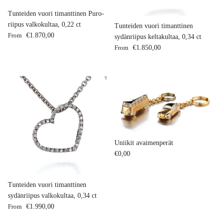
Tunteiden vuori timanttinen Puro-
riipus valkokultaa, 0,22 ct
Tunteiden vuori timanttinen
Regular price
From
€1.870,00
sydänriipus keltakultaa, 0,34 ct
Regular price
From
€1.850,00
Uniikit avaimenperät
Regular price
€0,00
Tunteiden vuori timanttinen
sydänriipus valkokultaa, 0,34 ct
Regular price
From
€1.990,00