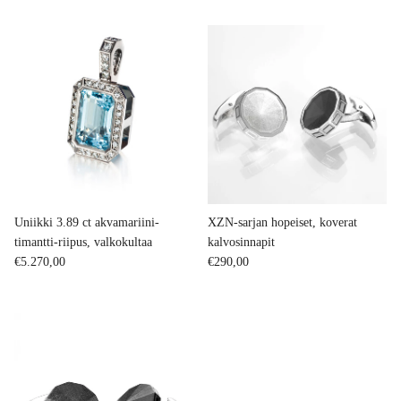
Uniikki 3.89 ct akvamariini-
XZN-sarjan hopeiset, koverat
timantti-riipus, valkokultaa
kalvosinnapit
Regular price
Regular price
€5.270,00
€290,00