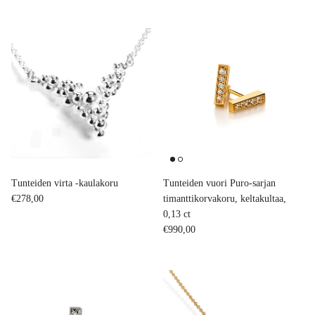
Tunteiden virta -kaulakoru
Tunteiden vuori Puro-sarjan
Regular price
€278,00
timanttikorvakoru, keltakultaa,
0,13 ct
Regular price
€990,00