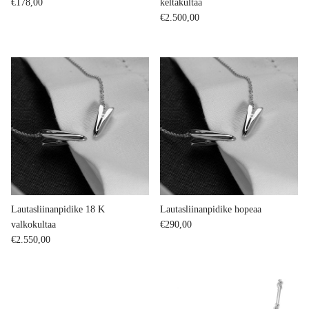
Regular price
€178,00
keltakultaa
Regular price
€2.500,00
Lautasliinanpidike 18 K
Lautasliinanpidike hopeaa
Regular price
valkokultaa
€290,00
Regular price
€2.550,00