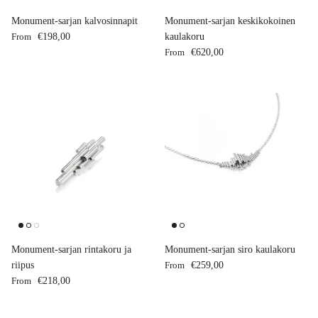
Monument-sarjan kalvosinnapit
Monument-sarjan keskikokoinen
Regular price
From
€198,00
kaulakoru
Regular price
From
€620,00
Monument-sarjan rintakoru ja
Monument-sarjan siro kaulakoru
Regular price
riipus
From
€259,00
Regular price
From
€218,00