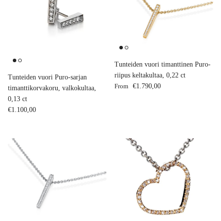
Tunteiden vuori timanttinen Puro-
riipus keltakultaa, 0,22 ct
Tunteiden vuori Puro-sarjan
Regular price
From
€1.790,00
timanttikorvakoru, valkokultaa,
0,13 ct
Regular price
€1.100,00