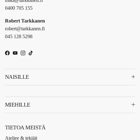
mika@tarkkanen.fi
0400 705 155
Robert Tarkkanen
robert@tarkkanen.fi
045 128 5298
Facebook
YouTube
Instagram
TikTok
NAISILLE
MIEHILLE
TIETOA MEISTÄ
Ateljee & tekijät