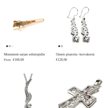
Monument-sarjan solmiopidin
Onnen pisaroita -korvakorut
Regular price
Regular price
From
€168,00
€128,00