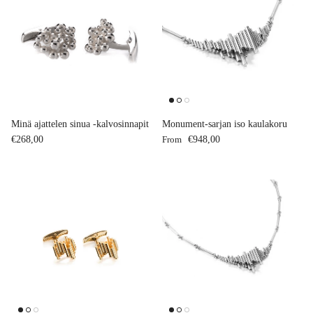
Minä ajattelen sinua -kalvosinnapit
Monument-sarjan iso kaulakoru
Regular price
Regular price
€268,00
From
€948,00