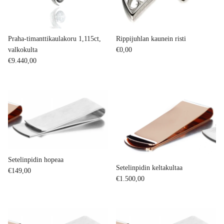
Praha-timanttikaulakoru 1,115ct,
Rippijuhlan kaunein risti
Regular price
valkokulta
€0,00
Regular price
€9.440,00
Setelinpidin hopeaa
Setelinpidin keltakultaa
Regular price
€149,00
Regular price
€1.500,00