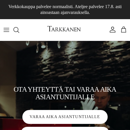
Skip to content
Verkkokauppa palvelee normaalisti. Ateljee palvelee 17.8. asti
ainoastaan ajanvarauksella.
Account
Cart
OTA YHTEYTTÄ TAI VARAA AIKA
ASIANTUNTIJALLE
VARAA AIKA ASIANTUNTIJALLE