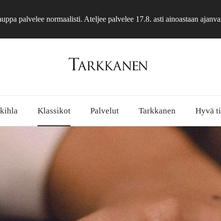
ppa palvelee normaalisti. Ateljee palvelee 17.8. asti ainoastaan ajanva
 kihla
Klassikot
Palvelut
Tarkkanen
Hyvä ti