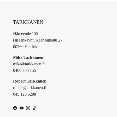
TARKKANEN
Hämeentie 155
(sisäänkäynti Kaanaankatu 2)
00560 Helsinki
Mika Tarkkanen
mika@tarkkanen.fi
0400 705 155
Robert Tarkkanen
robert@tarkkanen.fi
045 128 5298
Facebook
YouTube
Instagram
TikTok