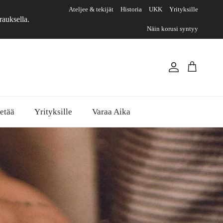
Ateljee & tekijät
Historia
UKK
Yrityksille
rauksella.
Näin korusi syntyy
Account
Cart
etää
Yrityksille
Varaa Aika