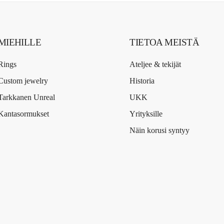
MIEHILLE
TIETOA MEISTÄ
Rings
Ateljee & tekijät
Custom jewelry
Historia
Tarkkanen Unreal
UKK
Kantasormukset
Yrityksille
Näin korusi syntyy