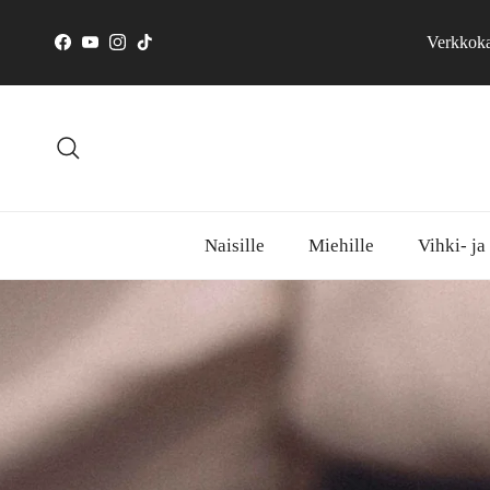
Skip to content
Verkkokau
Facebook
YouTube
Instagram
TikTok
Search
Naisille
Miehille
Vihki- ja