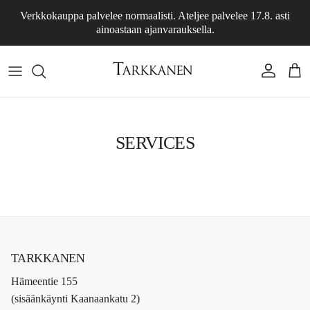
Skip to content
Verkkokauppa palvelee normaalisti. Ateljee palvelee 17.8. asti
ainoastaan ajanvarauksella.
Account
Cart
SERVICES
TARKKANEN
Hämeentie 155
(sisäänkäynti Kaanaankatu 2)