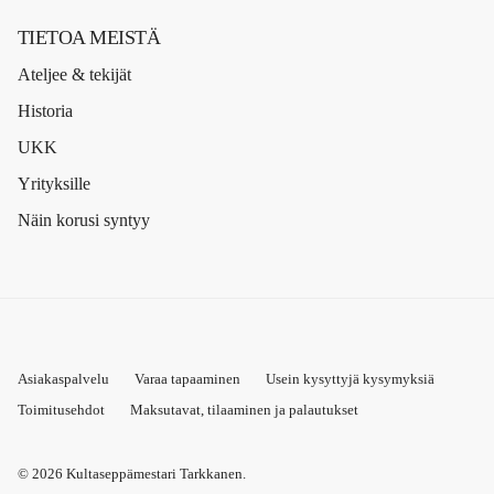
TIETOA MEISTÄ
Ateljee & tekijät
Historia
UKK
Yrityksille
Näin korusi syntyy
Asiakaspalvelu
Varaa tapaaminen
Usein kysyttyjä kysymyksiä
Toimitusehdot
Maksutavat, tilaaminen ja palautukset
© 2026
Kultaseppämestari Tarkkanen
.