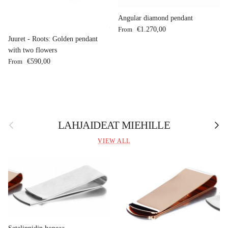
Angular diamond pendant
Regular price
From
€1.270,00
Juuret - Roots: Golden pendant
with two flowers
Regular price
From
€590,00
Previous
Next
LAHJAIDEAT MIEHILLE
VIEW ALL