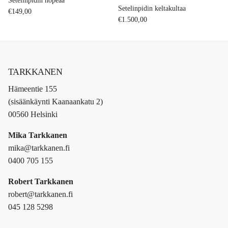
Setelinpidin hopeaa
Setelinpidin keltakultaa
Regular price
€149,00
Regular price
€1.500,00
TARKKANEN
Hämeentie 155
(sisäänkäynti Kaanaankatu 2)
00560 Helsinki
Mika Tarkkanen
mika@tarkkanen.fi
0400 705 155
Robert Tarkkanen
robert@tarkkanen.fi
045 128 5298