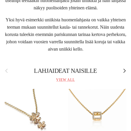
useampi teettääkin huomenlahjaksi jotain uniikkia ja näin lahjassa
näkyy puolisoiden yhteinen elämä.
Yksi hyvä esimerkki uniikista huomenlahjasta on vaikka yhteisen
teeman mukaan suunnitellut kaula- tai rannekorut. Näin uudesta
korusta tuleekin enemmän pariskunnan tarinaa kertova perhekoru,
johon voidaan vuosien varrella suunnitella lisää koruja tai vaikka
aivan uniikki kello.
Previous
Next
LAHJAIDEAT NAISILLE
VIEW ALL