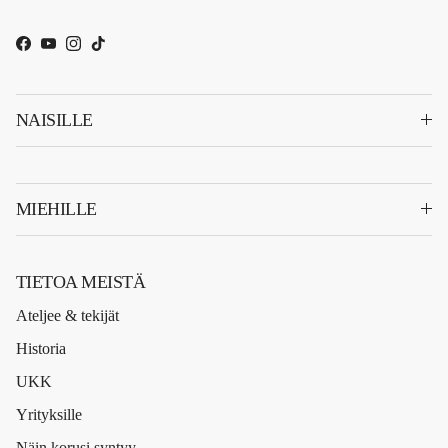
Facebook
YouTube
Instagram
TikTok
NAISILLE
MIEHILLE
TIETOA MEISTÄ
Ateljee & tekijät
Historia
UKK
Yrityksille
Näin korusi syntyy