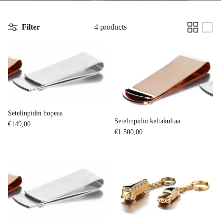
Filter
4 products
Setelinpidin hopeaa
Setelinpidin keltakultaa
Regular price
€149,00
Regular price
€1.500,00