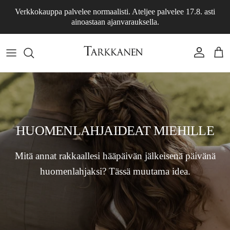
Skip to content
Verkkokauppa palvelee normaalisti. Ateljee palvelee 17.8. asti
ainoastaan ajanvarauksella.
Account
Cart
HUOMENLAHJAIDEAT MIEHILLE
Mitä annat rakkaallesi hääpäivän jälkeisenä päivänä
huomenlahjaksi? Tässä muutama idea.