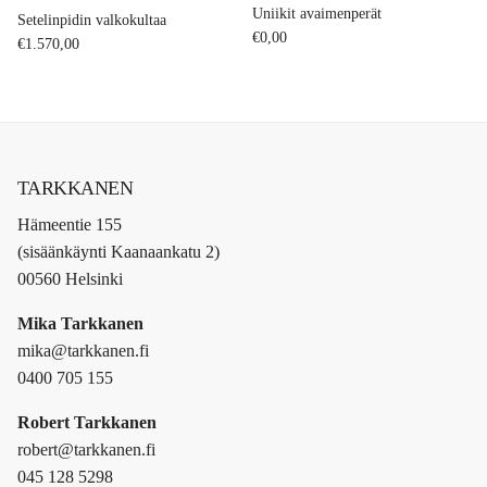
Uniikit avaimenperät
Setelinpidin valkokultaa
Regular price
€0,00
Regular price
€1.570,00
TARKKANEN
Hämeentie 155
(sisäänkäynti Kaanaankatu 2)
00560 Helsinki
Mika Tarkkanen
mika@tarkkanen.fi
0400 705 155
Robert Tarkkanen
robert@tarkkanen.fi
045 128 5298