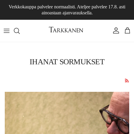
Skip to content
Verkkokauppa palvelee normaalisti. Ateljee palvelee 17.8. asti
ainoastaan ajanvarauksella.
Account
Cart
IHANAT SORMUKSET