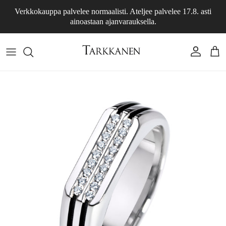
Skip to content
Verkkokauppa palvelee normaalisti. Ateljee palvelee 17.8. asti
ainoastaan ajanvarauksella.
Account
Cart
Skip to product information