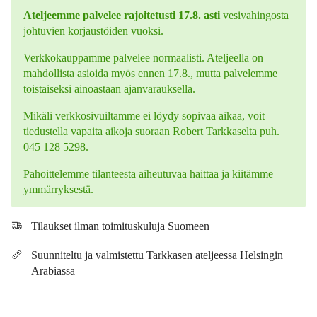
Ateljeemme palvelee rajoitetusti 17.8. asti
vesivahingosta
johtuvien korjaustöiden vuoksi.
Verkkokauppamme palvelee normaalisti. Ateljeella on
mahdollista asioida myös ennen 17.8., mutta palvelemme
toistaiseksi ainoastaan ajanvarauksella.
Mikäli verkkosivuiltamme ei löydy sopivaa aikaa, voit
tiedustella vapaita aikoja suoraan Robert Tarkkaselta puh.
045 128 5298.
Pahoittelemme tilanteesta aiheutuvaa haittaa ja kiitämme
ymmärryksestä.
Tilaukset ilman toimituskuluja Suomeen
Suunniteltu ja valmistettu Tarkkasen ateljeessa Helsingin
Arabiassa