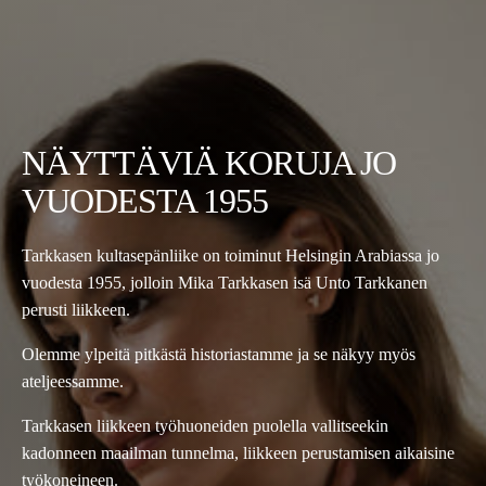
NÄYTTÄVIÄ KORUJA JO
VUODESTA 1955
Tarkkasen kultasepänliike on toiminut Helsingin Arabiassa jo
vuodesta 1955, jolloin Mika Tarkkasen isä Unto Tarkkanen
perusti liikkeen.
Olemme ylpeitä pitkästä historiastamme ja se näkyy myös
ateljeessamme.
Tarkkasen liikkeen työhuoneiden puolella vallitseekin
kadonneen maailman tunnelma, liikkeen perustamisen aikaisine
työkoneineen.