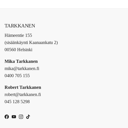
TARKKANEN
Hämeentie 155
(sisäänkäynti Kaanaankatu 2)
00560 Helsinki
Mika Tarkkanen
mika@tarkkanen.fi
0400 705 155
Robert Tarkkanen
robert@tarkkanen.fi
045 128 5298
Facebook
YouTube
Instagram
TikTok