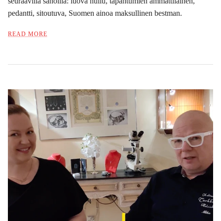
seuraavilla sanoilla: l
uova hullu, tapahtumien ammattilainen,
pedantti, sitoutuva, Suomen ainoa maksullinen bestman.
READ MORE