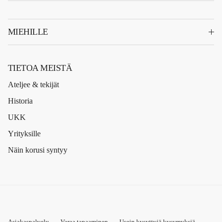
MIEHILLE
TIETOA MEISTÄ
Ateljee & tekijät
Historia
UKK
Yrityksille
Näin korusi syntyy
Asiakaspalvelu
Varaa tapaaminen
Usein kysyttyjä kysymyksiä