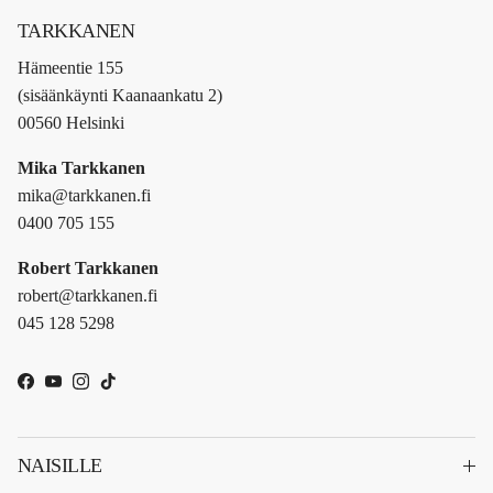
TARKKANEN
Hämeentie 155
(sisäänkäynti Kaanaankatu 2)
00560 Helsinki
Mika Tarkkanen
mika@tarkkanen.fi
0400 705 155
Robert Tarkkanen
robert@tarkkanen.fi
045 128 5298
Facebook
YouTube
Instagram
TikTok
NAISILLE