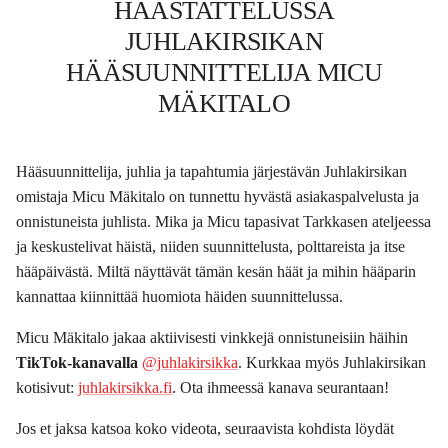
HAASTATTELUSSA
JUHLAKIRSIKAN
HÄÄSUUNNITTELIJA MICU
MÄKITALO
Hääsuunnittelija, juhlia ja tapahtumia järjestävän Juhlakirsikan
omistaja Micu Mäkitalo on tunnettu hyvästä asiakaspalvelusta ja
onnistuneista juhlista. Mika ja Micu tapasivat Tarkkasen ateljeessa
ja keskustelivat häistä, niiden suunnittelusta, polttareista ja itse
hääpäivästä. Miltä näyttävät tämän kesän häät ja mihin hääparin
kannattaa kiinnittää huomiota häiden suunnittelussa.
Micu Mäkitalo jakaa aktiivisesti vinkkejä onnistuneisiin häihin
TikTok-kanavalla
@juhlakirsikka
. Kurkkaa myös Juhlakirsikan
kotisivut:
juhlakirsikka.fi
. Ota ihmeessä kanava seurantaan!
J
os et jaksa katsoa koko videota, seuraavista kohdista löydät