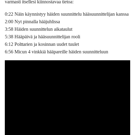
varmasti itsellesi kiinnostavaa tietoa:
0:22 Näin käynnistyy häiden suunnittelu hääsuunnittelijan kanssa
2:00 Nyt pinnalla hääjuhlissa
3:58 Häiden suunnittelun aikataulut
5:38 Hääpäivä ja hääsuunnittelijan rooli
6:12 Polttarien ja kosinnan uudet tuulet
6:56 Micun 4 vinkkiä hääpareille häiden suunnitteluun