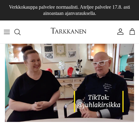
Skip to content
Verkkokauppa palvelee normaalisti. Ateljee palvelee 17.8. asti
ainoastaan ajanvarauksella.
Account
Cart