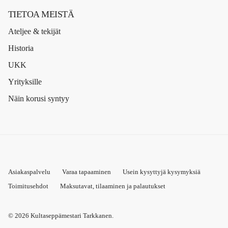
TIETOA MEISTÄ
Ateljee & tekijät
Historia
UKK
Yrityksille
Näin korusi syntyy
Asiakaspalvelu
Varaa tapaaminen
Usein kysyttyjä kysymyksiä
Toimitusehdot
Maksutavat, tilaaminen ja palautukset
© 2026
Kultaseppämestari Tarkkanen
.