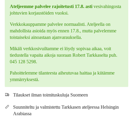
Ateljeemme palvelee rajoitetusti 17.8. asti
vesivahingosta
johtuvien korjaustöiden vuoksi.
Verkkokauppamme palvelee normaalisti. Ateljeella on
mahdollista asioida myös ennen 17.8., mutta palvelemme
toistaiseksi ainoastaan ajanvarauksella.
Mikäli verkkosivuiltamme ei löydy sopivaa aikaa, voit
tiedustella vapaita aikoja suoraan Robert Tarkkaselta puh.
045 128 5298.
Pahoittelemme tilanteesta aiheutuvaa haittaa ja kiitämme
ymmärryksestä.
Tilaukset ilman toimituskuluja Suomeen
Suunniteltu ja valmistettu Tarkkasen ateljeessa Helsingin
Arabiassa