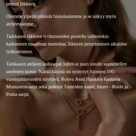
perusti liikkeen.
Olemme ylpeitä pitkästä historiastamme ja se näkyy myös
ateljeessamme.
Tarkkasen liikkeen työhuoneiden puolella vallitseekin
kadonneen maailman tunnelma, liikkeen perustamisen aikaisine
työkoneineen.
Tarkkasen ateljeen kultasepät loihtivat juuri sinulle suunnitellun
unelmien korun. Näistä käsistä on syntynyt Suomen 100-
vuotisjuhlavuoden näyttävä, Rouva Jenni Haukion kantama
Monument-sarja sekä palkitut Tunteiden vuori, Juuret - Roots ja
Praha-sarjat.