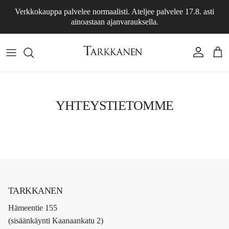
Skip to content
Verkkokauppa palvelee normaalisti. Ateljee palvelee 17.8. asti
ainoastaan ajanvarauksella.
Account
Cart
YHTEYSTIETOMME
TARKKANEN
Hämeentie 155
(sisäänkäynti Kaanaankatu 2)