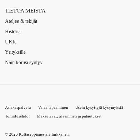
TIETOA MEISTÄ
Ateljee & tekijät
Historia
UKK
Yrityksille
Näin korusi syntyy
Asiakaspalvelu
Varaa tapaaminen
Usein kysyttyjä kysymyksiä
Toimitusehdot
Maksutavat, tilaaminen ja palautukset
© 2026
Kultaseppämestari Tarkkanen
.