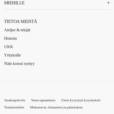
MIEHILLE
TIETOA MEISTÄ
Ateljee & tekijät
Historia
UKK
Yrityksille
Näin korusi syntyy
Asiakaspalvelu
Varaa tapaaminen
Usein kysyttyjä kysymyksiä
Toimitusehdot
Maksutavat, tilaaminen ja palautukset