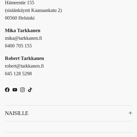
Hämeentie 155
(sisäänkäynti Kaanaankatu 2)
00560 Helsinki
Mika Tarkkanen
mika@tarkkanen.fi
0400 705 155
Robert Tarkkanen
robert@tarkkanen.fi
045 128 5298
Facebook
YouTube
Instagram
TikTok
NAISILLE