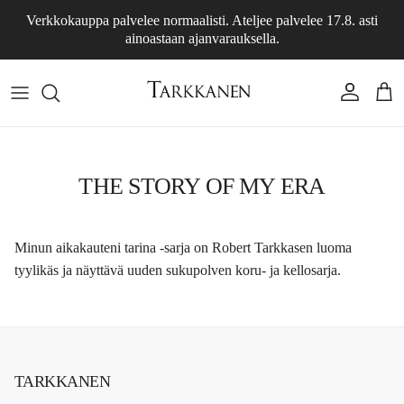
Skip to content
Verkkokauppa palvelee normaalisti. Ateljee palvelee 17.8. asti
ainoastaan ajanvarauksella.
Account
Cart
THE STORY OF MY ERA
Minun aikakauteni tarina -sarja on Robert Tarkkasen luoma
tyylikäs ja näyttävä uuden sukupolven koru- ja kellosarja.
TARKKANEN