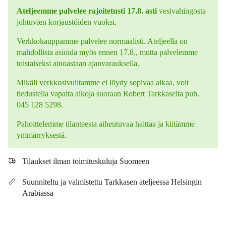
Ateljeemme palvelee rajoitetusti 17.8. asti
vesivahingosta
johtuvien korjaustöiden vuoksi.
Verkkokauppamme palvelee normaalisti. Ateljeella on
mahdollista asioida myös ennen 17.8., mutta palvelemme
toistaiseksi ainoastaan ajanvarauksella.
Mikäli verkkosivuiltamme ei löydy sopivaa aikaa, voit
tiedustella vapaita aikoja suoraan Robert Tarkkaselta puh.
045 128 5298.
Pahoittelemme tilanteesta aiheutuvaa haittaa ja kiitämme
ymmärryksestä.
Tilaukset ilman toimituskuluja Suomeen
Suunniteltu ja valmistettu Tarkkasen ateljeessa Helsingin
Arabiassa