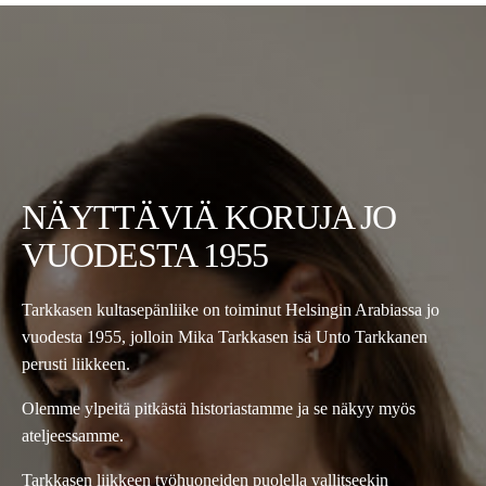
NÄYTTÄVIÄ KORUJA JO
VUODESTA 1955
Tarkkasen kultasepänliike on toiminut Helsingin Arabiassa jo
vuodesta 1955, jolloin Mika Tarkkasen isä Unto Tarkkanen
perusti liikkeen.
Olemme ylpeitä pitkästä historiastamme ja se näkyy myös
ateljeessamme.
Tarkkasen liikkeen työhuoneiden puolella vallitseekin