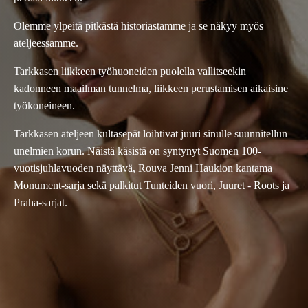
Olemme ylpeitä pitkästä historiastamme ja se näkyy myös
ateljeessamme.
Tarkkasen liikkeen työhuoneiden puolella vallitseekin
kadonneen maailman tunnelma, liikkeen perustamisen aikaisine
työkoneineen.
Tarkkasen ateljeen kultasepät loihtivat juuri sinulle suunnitellun
unelmien korun. Näistä käsistä on syntynyt Suomen 100-
vuotisjuhlavuoden näyttävä, Rouva Jenni Haukion kantama
Monument-sarja sekä palkitut Tunteiden vuori, Juuret - Roots ja
Praha-sarjat.