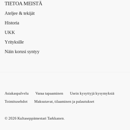
TIETOA MEISTÄ
Ateljee & tekijät
Historia
UKK
Yrityksille
Näin korusi syntyy
Asiakaspalvelu
Varaa tapaaminen
Usein kysyttyjä kysymyksiä
Toimitusehdot
Maksutavat, tilaaminen ja palautukset
© 2026
Kultaseppämestari Tarkkanen
.