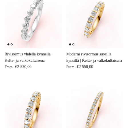
Rivisormus yhdellä kynnellä |
Moderni rivisormus suorilla
Kelta- ja valkokultaisena
kynsillä | Kelta- ja valkokultaisena
Regular price
Regular price
From
€2.530,00
From
€2.550,00