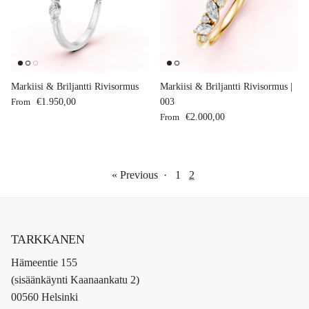
Markiisi & Briljantti Rivisormus
Markiisi & Briljantti Rivisormus |
Regular price
From
€1.950,00
003
Regular price
From
€2.000,00
« Previous
·
1
2
TARKKANEN
Hämeentie 155
(sisäänkäynti Kaanaankatu 2)
00560 Helsinki