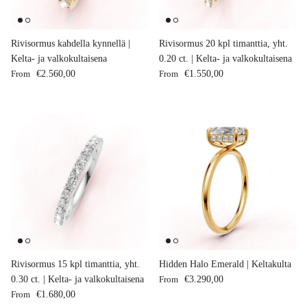
Rivisormus kahdella kynnellä |
Rivisormus 20 kpl timanttia, yht.
Kelta- ja valkokultaisena
0.20 ct. | Kelta- ja valkokultaisena
Regular price
Regular price
From
€2.560,00
From
€1.550,00
Rivisormus 15 kpl timanttia, yht.
Hidden Halo Emerald | Keltakulta
Regular price
0.30 ct. | Kelta- ja valkokultaisena
From
€3.290,00
Regular price
From
€1.680,00