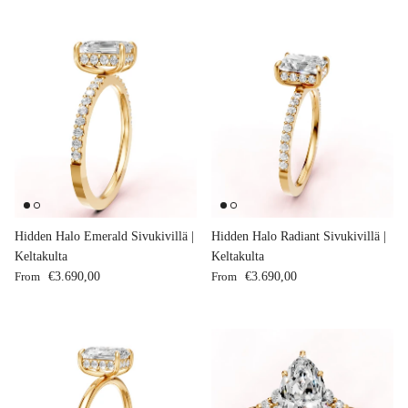
Hidden Halo Emerald Sivukivillä |
Hidden Halo Radiant Sivukivillä |
Keltakulta
Keltakulta
Regular price
Regular price
From
€3.690,00
From
€3.690,00