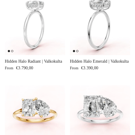
Hidden Halo Radiant | Valkokulta
Hidden Halo Emerald | Valkokulta
Regular price
Regular price
From
€3.790,00
From
€3.390,00