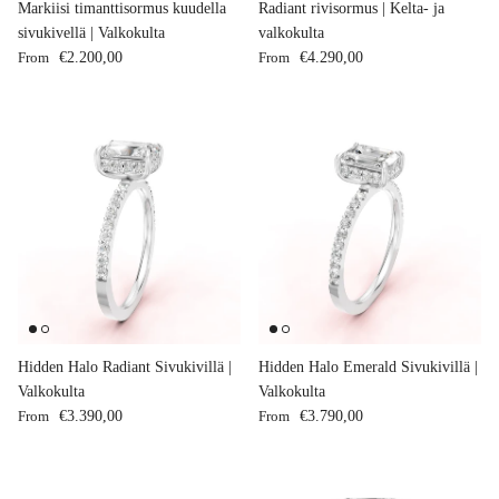
Markiisi timanttisormus kuudella
Radiant rivisormus | Kelta- ja
sivukivellä | Valkokulta
valkokulta
Regular price
Regular price
From
€2.200,00
From
€4.290,00
Hidden Halo Radiant Sivukivillä |
Hidden Halo Emerald Sivukivillä |
Valkokulta
Valkokulta
Regular price
Regular price
From
€3.390,00
From
€3.790,00