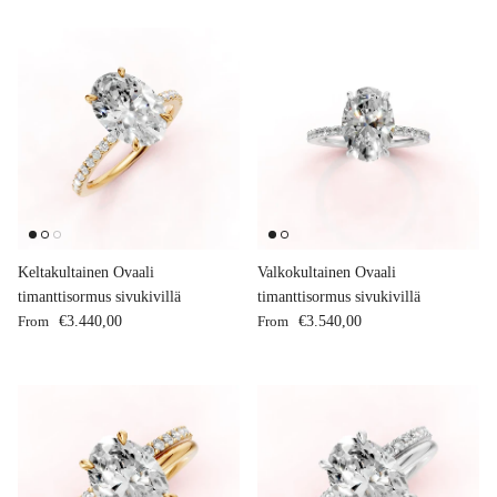
Keltakultainen Ovaali
Valkokultainen Ovaali
timanttisormus sivukivillä
timanttisormus sivukivillä
Regular price
Regular price
From
€3.440,00
From
€3.540,00