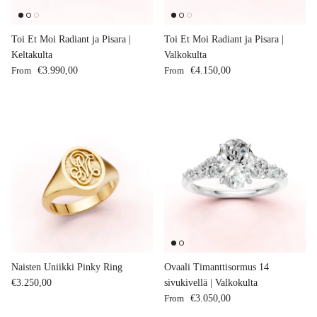
Toi Et Moi Radiant ja Pisara |
Toi Et Moi Radiant ja Pisara |
Keltakulta
Valkokulta
Regular price
Regular price
From
€3.990,00
From
€4.150,00
Naisten Uniikki Pinky Ring
Ovaali Timanttisormus 14
Regular price
€3.250,00
sivukivellä | Valkokulta
Regular price
From
€3.050,00