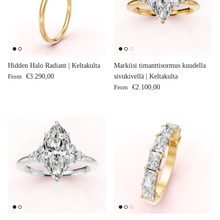
Hidden Halo Radiant | Keltakulta
Markiisi timanttisormus kuudella
Regular price
From
€3.290,00
sivukivellä | Keltakulta
Regular price
From
€2.100,00