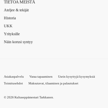
TIETOA MEISTÄ
Ateljee & tekijät
Historia
UKK
Yrityksille
Näin korusi syntyy
Asiakaspalvelu
Varaa tapaaminen
Usein kysyttyjä kysymyksiä
Toimitusehdot
Maksutavat, tilaaminen ja palautukset
© 2026
Kultaseppämestari Tarkkanen
.