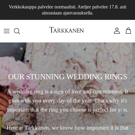
Skip to content
Verkkokauppa palvelee normaalisti. Ateljee palvelee 17.8. asti
ainoastaan ajanvarauksella.
Account
Cart
OUR STUNNING WEDDING RINGS
A wedding ring is a sign of love and commitment. It
goes with you every day of the year. That's why it's
important that the ring you choose is perfect for you.
Here at Tarkkanen, we know how important it is that