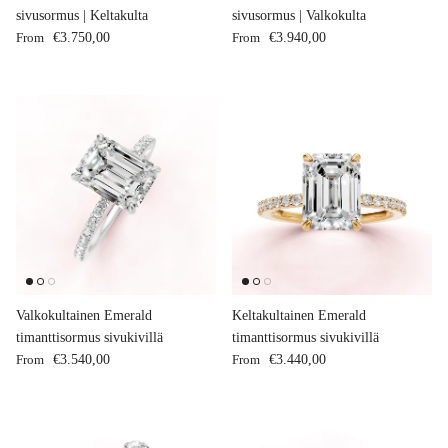
sivusormus | Keltakulta
sivusormus | Valkokulta
Regular price
Regular price
From
€3.750,00
From
€3.940,00
Valkokultainen Emerald
Keltakultainen Emerald
timanttisormus sivukivillä
timanttisormus sivukivillä
Regular price
Regular price
From
€3.540,00
From
€3.440,00