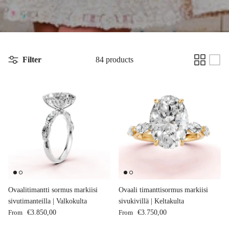
Filter
84 products
Ovaalitimantti sormus markiisi
Ovaali timanttisormus markiisi
sivutimanteilla | Valkokulta
sivukivillä | Keltakulta
Regular price
Regular price
From
€3.850,00
From
€3.750,00