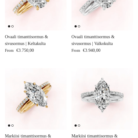
Ovaali timanttisormus &
Ovaali timanttisormus &
sivusormus | Keltakulta
sivusormus | Valkokulta
Regular price
Regular price
From
€3.750,00
From
€3.940,00
Markiisi timanttisormus &
Markiisi timanttisormus &