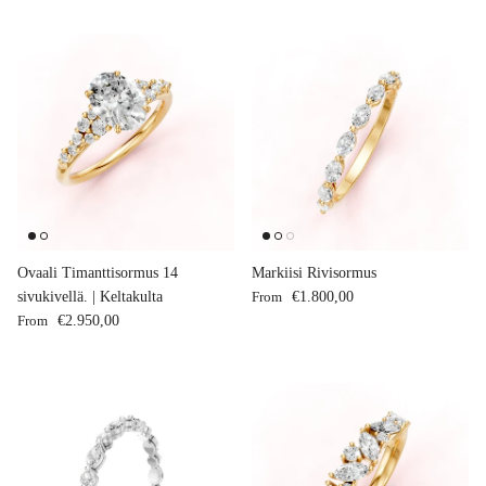
Ovaali Timanttisormus 14
Markiisi Rivisormus
Regular price
sivukivellä. | Keltakulta
From
€1.800,00
Regular price
From
€2.950,00