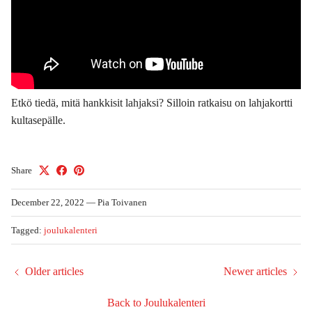
Etkö tiedä, mitä hankkisit lahjaksi? Silloin ratkaisu on lahjakortti
kultasepälle.
Share
December 22, 2022
—
Pia Toivanen
Tagged:
joulukalenteri
Older articles
Newer articles
Back to Joulukalenteri