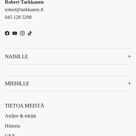
Robert Tarkkanen
robert@tarkkanen.fi
045 128 5298
Facebook
YouTube
Instagram
TikTok
NAISILLE
MIEHILLE
TIETOA MEISTÄ
Ateljee & tekijät
Historia
UKK