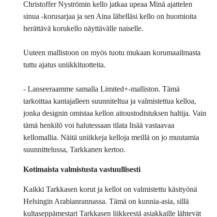
Christoffer Nyströmin kello jatkaa upeaa Minä ajattelen
sinua -korusarjaa ja sen Aina lähelläsi kello on huomioita
herättävä korukello näyttävälle naiselle.
Uuteen mallistoon on myös tuotu mukaan korumaailmasta
tuttu ajatus uniikkituotteita.
- Lanseeraamme samalla Limited+-malliston. Tämä
tarkoittaa kantajalleen suunniteltua ja valmistettua kelloa,
jonka designin omistaa kellon aitoustodistuksen haltija. Vain
tämä henkilö voi halutessaan tilata lisää vastaavaa
kellomallia. Näitä uniikkeja kelloja meillä on jo muutamia
suunnittelussa, Tarkkanen kertoo.
Kotimaista valmistusta vastuullisesti
Kaikki Tarkkasen korut ja kellot on valmistettu käsityönä
Helsingin Arabianrannassa. Tämä on kunnia-asia, sillä
kultaseppämestari Tarkkasen liikkeestä asiakkaille lähtevät