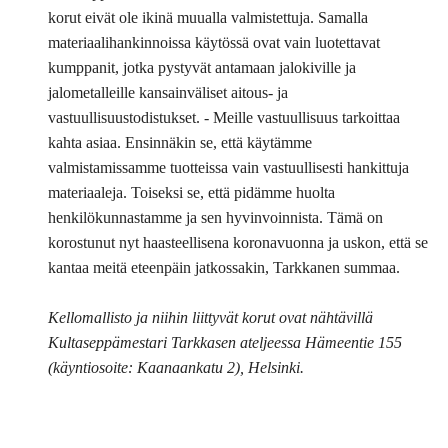
korut eivät ole ikinä muualla valmistettuja. Samalla
materiaalihankinnoissa käytössä ovat vain luotettavat
kumppanit, jotka pystyvät antamaan jalokiville ja
jalometalleille kansainväliset aitous- ja
vastuullisuustodistukset. - Meille vastuullisuus tarkoittaa
kahta asiaa. Ensinnäkin se, että käytämme
valmistamissamme tuotteissa vain vastuullisesti hankittuja
materiaaleja. Toiseksi se, että pidämme huolta
henkilökunnastamme ja sen hyvinvoinnista. Tämä on
korostunut nyt haasteellisena koronavuonna ja uskon, että se
kantaa meitä eteenpäin jatkossakin, Tarkkanen summaa.
Kellomallisto ja niihin liittyvät korut ovat nähtävillä
Kultaseppämestari Tarkkasen ateljeessa Hämeentie 155
(käyntiosoite: Kaanaankatu 2), Helsinki.