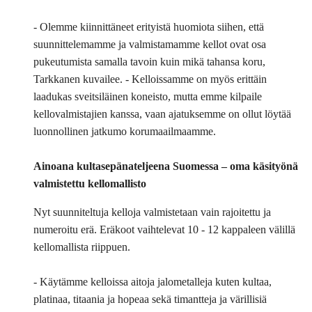
- Olemme kiinnittäneet erityistä huomiota siihen, että
suunnittelemamme ja valmistamamme kellot ovat osa
pukeutumista samalla tavoin kuin mikä tahansa koru,
Tarkkanen kuvailee. - Kelloissamme on myös erittäin
laadukas sveitsiläinen koneisto, mutta emme kilpaile
kellovalmistajien kanssa, vaan ajatuksemme on ollut löytää
luonnollinen jatkumo korumaailmaamme.
Ainoana kultasepänateljeena Suomessa – oma käsityönä
valmistettu kellomallisto
Nyt suunniteltuja kelloja valmistetaan vain rajoitettu ja
numeroitu erä. Eräkoot vaihtelevat 10 - 12 kappaleen välillä
kellomallista riippuen.
- Käytämme kelloissa aitoja jalometalleja kuten kultaa,
platinaa, titaania ja hopeaa sekä timantteja ja värillisiä