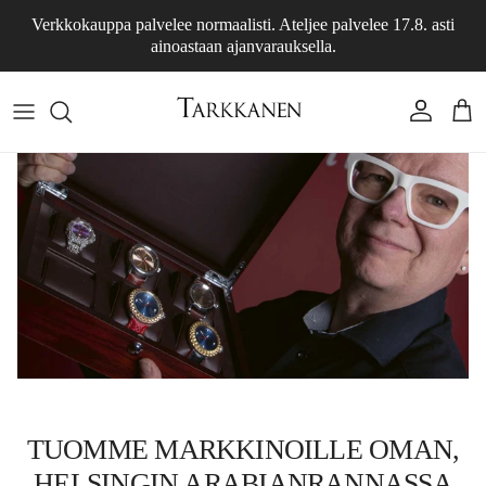
Skip to content
Verkkokauppa palvelee normaalisti. Ateljee palvelee 17.8. asti
ainoastaan ajanvarauksella.
Account
Cart
TUOMME MARKKINOILLE OMAN,
HELSINGIN ARABIANRANNASSA