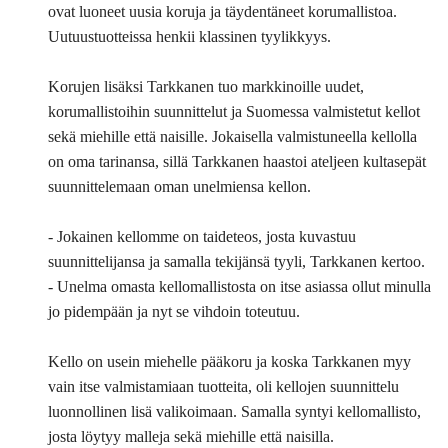
ovat luoneet uusia koruja ja täydentäneet korumallistoa.
Uutuustuotteissa henkii klassinen tyylikkyys.
Korujen lisäksi Tarkkanen tuo markkinoille uudet,
korumallistoihin suunnittelut ja Suomessa valmistetut kellot
sekä miehille että naisille. Jokaisella valmistuneella kellolla
on oma tarinansa, sillä Tarkkanen haastoi ateljeen kultasepät
suunnittelemaan oman unelmiensa kellon.
- Jokainen kellomme on taideteos, josta kuvastuu
suunnittelijansa ja samalla tekijänsä tyyli, Tarkkanen kertoo.
- Unelma omasta kellomallistosta on itse asiassa ollut minulla
jo pidempään ja nyt se vihdoin toteutuu.
Kello on usein miehelle pääkoru ja koska Tarkkanen myy
vain itse valmistamiaan tuotteita, oli kellojen suunnittelu
luonnollinen lisä valikoimaan. Samalla syntyi kellomallisto,
josta löytyy malleja sekä miehille että naisilla.