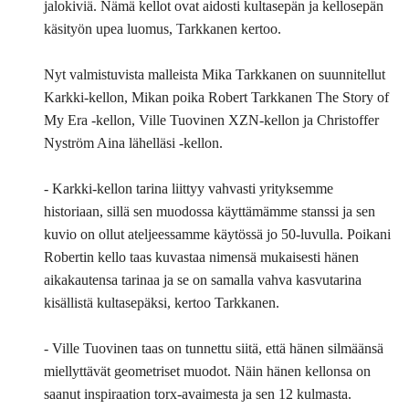
jalokiviä. Nämä kellot ovat aidosti kultasepän ja kellosepän
käsityön upea luomus, Tarkkanen kertoo.
Nyt valmistuvista malleista Mika Tarkkanen on suunnitellut
Karkki-kellon, Mikan poika Robert Tarkkanen The Story of
My Era -kellon, Ville Tuovinen XZN-kellon ja Christoffer
Nyström Aina lähelläsi -kellon.
- Karkki-kellon tarina liittyy vahvasti yrityksemme
historiaan, sillä sen muodossa käyttämämme stanssi ja sen
kuvio on ollut ateljeessamme käytössä jo 50-luvulla. Poikani
Robertin kello taas kuvastaa nimensä mukaisesti hänen
aikakautensa tarinaa ja se on samalla vahva kasvutarina
kisällistä kultasepäksi, kertoo Tarkkanen.
- Ville Tuovinen taas on tunnettu siitä, että hänen silmäänsä
miellyttävät geometriset muodot. Näin hänen kellonsa on
saanut inspiraation torx-avaimesta ja sen 12 kulmasta.